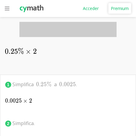
Acceder
Premium
0
.
2
5
%
0.25\%\times 2
×
2
0.25\%
0.0025
Simplifica
0
.
2
5
%
a
0
.
0
0
2
5
.
1
0
.
0
0
2
0.0025\times 2
5
×
2
Simplifica.
2