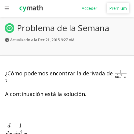
Acceder
Premium
Problema de la Semana
Actualizado a la Dec 21, 2015 9:27 AM
1
\frac{
¿Cómo podemos encontrar la derivada de
2
s
i
n
x
{\sin^
?
A continuación está la solución.
1
d
\frac{d}{dx} \frac{1}{\sin^{2}x}
2
s
i
n
d
x