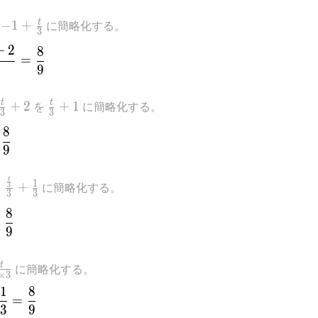
t-
-1+\frac{t}
t
を
−
1
+
に簡略化する。
3
{3}
+
2
\frac{-1+\frac{t}{3}+2}{3}=\frac{8}{9}
8
=
9
rac{t}
\frac{t}
t
t
+
2
を
+
1
に簡略化する。
3
3
2
{3}+1
ac{\frac{t}{3}+1}{3}=\frac{8}{9}
8
9
t
\frac{t}
\frac{\frac{t}
1
を
+
に簡略化する。
3
3
3
1}{3}
{3}}
rac{\frac{t}{3}}{3}+\frac{1}{3}=\frac{8}{9}
8
{3}+\frac{1}
=
9
{3}
\frac{t}
frac{t}
t
に簡略化する。
×
3
3}
3\times
1
8
frac{t}{3\times 3}+\frac{1}{3}=\frac{8}{9}
}
=
3
9