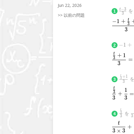
Jun 22, 2026
\frac{
−
3
t
1
3
>> 以前の問題
3}{3}
t
−
1
+
3
3
-1+\f
−
1
+
2
{3}+
t
+
1
\fr
3
=
3
t
+
1
\frac{
3
3
3
{3}+
t
\f
1
3
+
3
3
t
\frac{
\
を
3
4
3
3
{3}}{
{
t
\
3
+
3
×
3