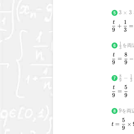
3\tim
3
×
3
5
3
1
t
\fr
+
=
9
3
\frac
1
を両
6
3
{3}
8
t
\fr
=
−
9
9
\frac
8
1
−
7
9
3
{9}-
5
t
\frac
\frac
=
9
9
{3}
9
9
を両
8
5
t=\
=
×
t
9