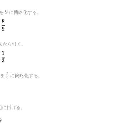
es
9
を
9
に簡略化する。
8
ac{t}{9}+\frac{1}{3}=\frac{8}{9}
9
{1}
辺から引く。
1
ac{t}{9}=\frac{8}{9}-\frac{1}{3}
3
{8}
\frac{5}
5
を
に簡略化する。
9
{9}
{t}{9}=\frac{5}{9}
{1}
辺に掛ける。
frac{5}{9}\times 9
9