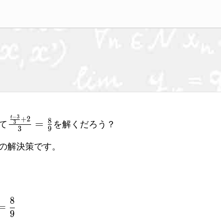
−
3
+
2
t
\frac{\frac{t-
8
=
て
を解くだろう？
3
3
9
3}{3}+2}
の解決策です。
{3}=\frac{8}
{9}
rac{\frac{t-3}{3}+2}{3}=\frac{8}{9}
8
=
9