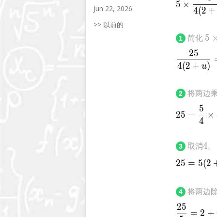
5
×
Jun 22, 2026
4
(
2
+
>> 以前的
5\
简化
5
1
\f
2
5
\f
{4
4
(
2
+
)
u
将两边
2
5
2
5
=
×
4
4
取消
4
。
3
2
5
=
5
(
25
2
将两边
4
2
5
\fr
=
2
+