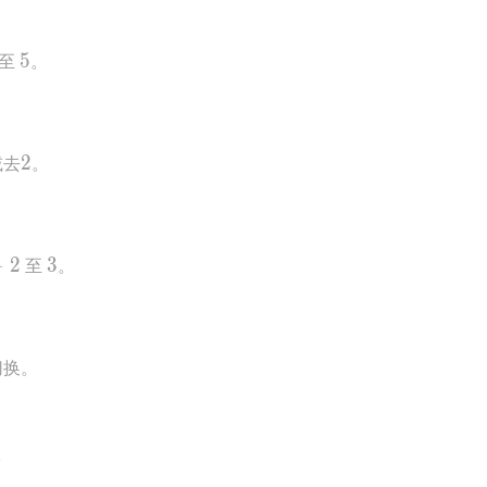
rac{25}
5
至
5
。
}
+u
2
减去
2
。
u
3
−
2
至
3
。
切换。