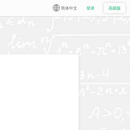
简体中文
登录
高级版
English
Español
日本語
简体中文 ✔
繁體中文