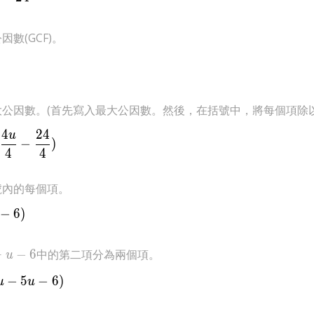
因數(GCF)。
大公因數。(首先寫入最大公因數。然後，在括號中，將每個項除
4
2
4
4(\frac{20{u}^{2}}{4}+\frac{4u}{4}-\frac{24}{4})
u
−
)
4
4
號內的每個項。
5{u}^{2}+u-6)
−
6
)
^{2}+u-
+
−
6
中的第二項分為兩個項。
u
4(5{u}^{2}+6u-5u-6)
−
5
−
6
)
u
u