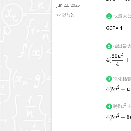
Jun 22, 2026
>> 以前的
找最大公
1
GCF =
4
4
抽出最
2
2
2
0
u
4
(
+
4
簡化括
3
2
4
(
5
+
4(
u
u
5{u}
2
將
5
u
4
6
2
4
(
5
+
6
u