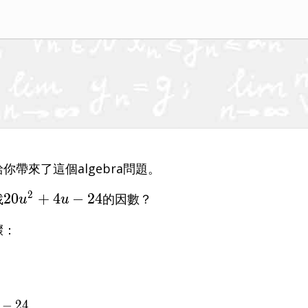
你帶來了這個algebra問題。
2
20{u}^{2}+4u-
2
0
+
4
−
2
4
找
的因數？
u
u
24
驟：
{u}^{2}+4u-24
−
2
4