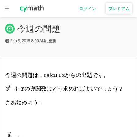
ログイン
プレミアム
今週の問題
Feb 9, 2015 8:00 AMに更新
今週の問題は，calculusからの出題です。
6
{x}^{6}+x
+
の導関数はどう求めればよいでしょう？
x
x
さあ始めよう！
d
\frac{d}{dx} {x}^{6}+x