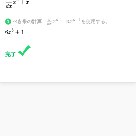
6
+
x
x
d
x
\frac{d}{dx}
−
1
d
n
n
べき乗の計算
：
=
を使用する。
x
n
x
1
d
x
{x}^{n}=n{x}^{n-
5
6
6{x}^{5}+1
+
1
x
1}
完了