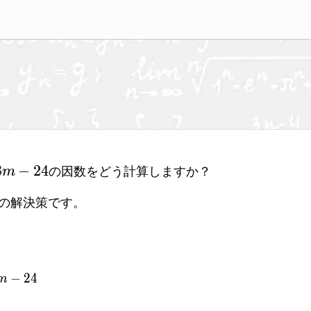
2}-8m-
8
−
2
4
の因数をどう計算しますか？
m
の解決策です。
{m}^{2}-8m-24
−
2
4
m