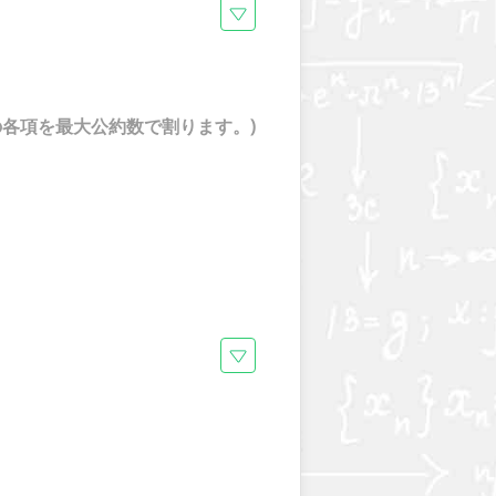
各項を最大公約数で割ります。)
2})