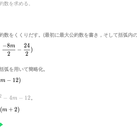
約数を求める。
約数をくくりだす。(最初に最大公約数を書き，そして括弧内の
−
8
2
4
2(\frac{2{m}^{2}}{2}+\frac{-8m}{2}-\frac{24}{
m
+
−
)
2
2
括弧を用いて簡略化。
4
2({m}^{2}-4m-12)
−
1
2
)
m
m}^{2}-4m-
2
−
4
−
1
2
。
m
2
2(m-6)(m+2)
(
+
2
)
m