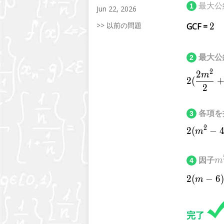
最大公
1
Jun 22, 2026
>> 以前の問題
GCF =
2
2
最大公
2
2
2
m
2
(
2
各項を
3
2
2
(
−
m
{
因子
m
4
1
2
(
−
6
)
m
完了