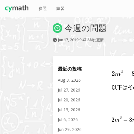
参照
練習
今週の問題
Jun 17, 2019 9:47 AMに更新
最近の投稿
2
2{m}^{
2
−
m
Aug 3, 2026
24
以下はそ
Jul 27, 2026
Jul 20, 2026
Jul 13, 2026
2
Jul 6, 2026
2
−
8
2
m
Jun 29, 2026