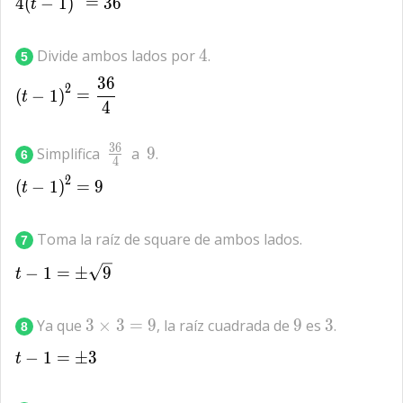
4{(t-1)}^{2}=36
4
(
−
1
)
=
3
6
t
4
Divide ambos lados por
4
.
5
3
6
{(t-1)}^{2}=\frac{36}{4}
2
(
−
1
)
=
t
4
\frac{36}
9
3
6
Simplifica
a
9
.
6
4
{4}
2
{(t-1)}^{2}=9
(
−
1
)
=
9
t
Toma la raíz de square de ambos lados.
7
t-1=\pm \sqrt{9}
−
1
=
±
9
t
3\times
9
3
Ya que
3
×
3
=
9
, la raíz cuadrada de
9
es
3
.
8
3=9
−
1
t-1=\pm 3
=
±
3
t