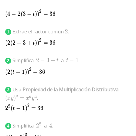
2
{(4-2(3-t))}^{2}=36
(
4
−
2
(
3
−
)
)
=
3
6
t
2
Extrae el factor común
2
.
1
2
{(2(2-3+t))}^{2}=36
(
2
(
2
−
3
+
)
)
=
3
6
t
2-
t-
Simplifica
2
−
3
+
a
−
1
.
t
t
2
3+t
1
2
{(2(t-1))}^{2}=36
(
2
(
−
1
)
)
=
3
6
t
{(xy)
Usa
Propiedad de la Multiplicación Distributiva
:
3
{x}^{
a
a
a
(
)
=
.
x
y
x
y
{y}^{
2
2
{2}^{2}{(t-1)}^{2}=36
2
(
−
1
)
=
3
6
t
{2}^{2}
4
2
Simplifica
2
a
4
.
4
2