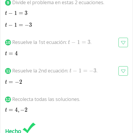
Divide el problema en estas 2 ecuaciones.
9
−
1
t-1=3
=
3
t
−
1
t-1=-3
=
−
3
t
t-
Resuelve la 1st ecuación:
−
1
=
3
.
t
10
1=3
=
t=4
4
t
t-
Resuelve la 2nd ecuación:
−
1
=
−
3
.
t
11
1=-3
=
t=-2
−
2
t
Recolecta todas las soluciones.
12
=
4
t=4,-2
,
−
2
t
Hecho