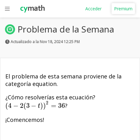
Acceder
Premium
Problema de la Semana
Actualizado a la Nov 18, 2024 12:25 PM
El problema de esta semana proviene de la
categoría equation.
{(4-2(3-
¿Cómo resolverías esta ecuación?
2
t))}^{2}=36
(
4
−
2
(
3
−
)
)
=
3
6
?
t
¡Comencemos!